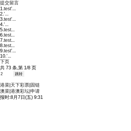
提交留言
1.
test’...
2.
’...
3.
test’...
4.
’...
5.
test...
6.
test...
7.
test...
8.
test...
9.
test’...
10.
’...
下页
共 73 条,第 1/8 页
港菜
|
天下彩票
|
固链
澳菜
|
港澳彩坛
|
申请
报时:8月7日(五) 9:31